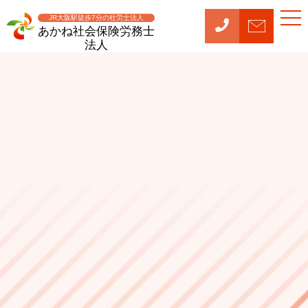
t
JR大阪駅徒歩7分の社労士法人
o
あかね社会保険労務士
g
法人
g
l
e
n
a
v
i
g
a
t
i
o
n