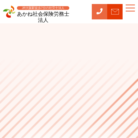
t
JR大阪駅徒歩7分の社労士法人
o
あかね社会保険労務士
g
法人
g
l
e
n
a
v
i
g
a
t
i
o
n