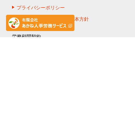
プライバシーポリシー
カスタマーハラスメント基本方針
労務顧問契約
ディスカッションパートナー契約
助成金申請代行
就業規則の作成・改訂
人事制度策定コンサルティング
退職金制度・企業年金コンサルティング
教育研修