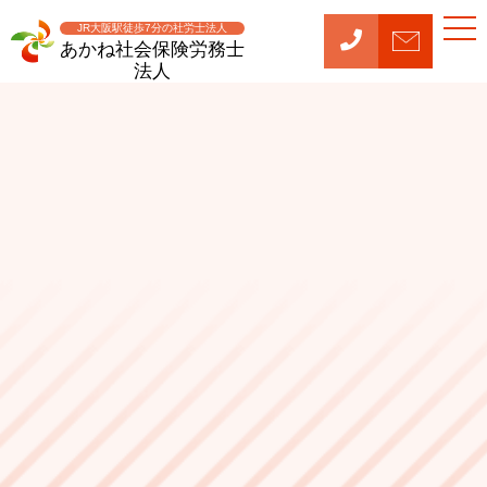
t
JR大阪駅徒歩7分の社労士法人
o
あかね社会保険労務士
g
法人
g
l
e
n
a
v
i
g
a
t
i
o
n