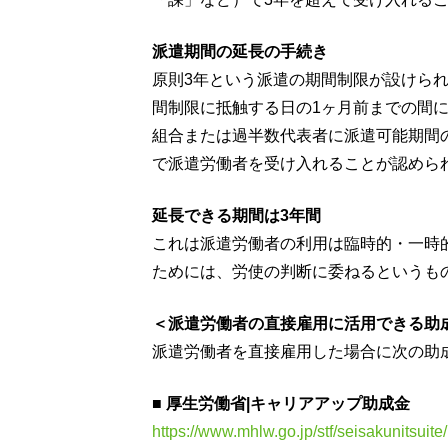
派遣期間の延長の手続き
原則3年という派遣の期間制限が設けられ
間制限に抵触する日の1ヶ月前までの間
組合または過半数代表者に派遣可能期間
で派遣労働者を受け入れることが認めら
延長できる期間は3年間
これは派遣労働者の利用は臨時的・一時
ためには、労使の判断に委ねるというも
＜派遣労働者の直接雇用に活用できる助
派遣労働者を直接雇用した場合に次の助
■ 厚生労働省|キャリアアップ助成金
https://www.mhlw.go.jp/stf/seisakunitsui