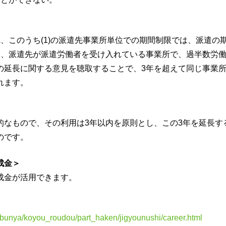
、このうち(1)の派遣先事業所単位での期間制限では、派遣の
に、派遣先が派遣労働者を受け入れている事業所で、過半数労
の延長に関する意見を聴取することで、3年を超えて同じ事業
れます。
的なもので、その利用は3年以内を原則とし、この3年を延長す
のです。
成金＞
成金が活用できます。
te/bunya/koyou_roudou/part_haken/jigyounushi/career.html