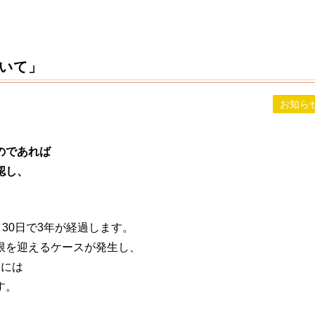
いて」
お知ら
のであれば
認し、
30日で3年が経過します。
限を迎えるケースが発生し、
きには
す。