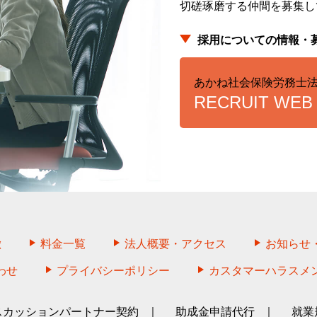
切磋琢磨する仲間を募集し
採用についての情報・
あかね社会保険労務士
RECRUIT WEB 
徴
料金一覧
法人概要・アクセス
お知らせ
わせ
プライバシーポリシー
カスタマーハラスメ
スカッションパートナー契約
助成金申請代行
就業