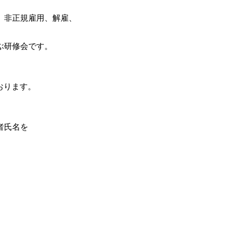
、非正規雇用、解雇、
ぶ研修会です。
おります。
者氏名を