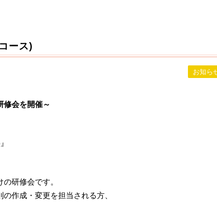
コース)
お知ら
研修会を開催～
』
塾』
けの研修会です。
則の作成・変更を担当される方、