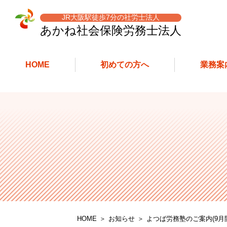
JR大阪駅徒歩7分の社労士法人
あかね社会保険労務士
法人
HOME
初めての方へ
業務案
HOME
お知らせ
よつば労務塾のご案内(9月