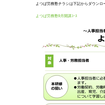
よつば労務塾チラシは下記からダウンロ
よつば労務塾9月開講ｺｰｽ