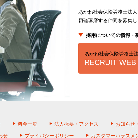
あかね社会保険労務士法人
切磋琢磨する仲間を募集し
採用についての情報・
あかね社会保険労務士
RECRUIT WEB 
徴
料金一覧
法人概要・アクセス
お知らせ
わせ
プライバシーポリシー
カスタマーハラスメ