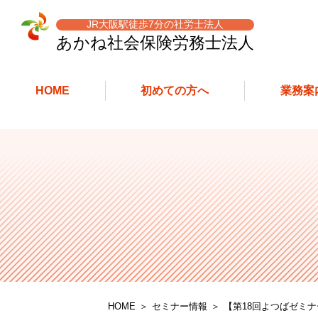
JR大阪駅徒歩7分の社労士法人
あかね社会保険労務士
法人
HOME
初めての方へ
業務案
HOME
セミナー情報
【第18回よつばゼミ