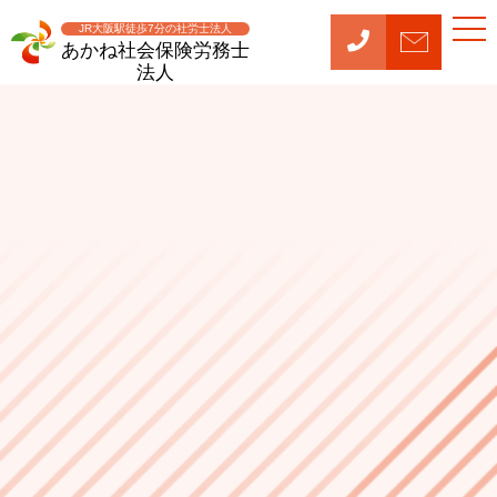
t
JR大阪駅徒歩7分の社労士法人
o
あかね社会保険労務士
g
法人
g
l
e
n
a
v
i
g
a
t
i
o
n