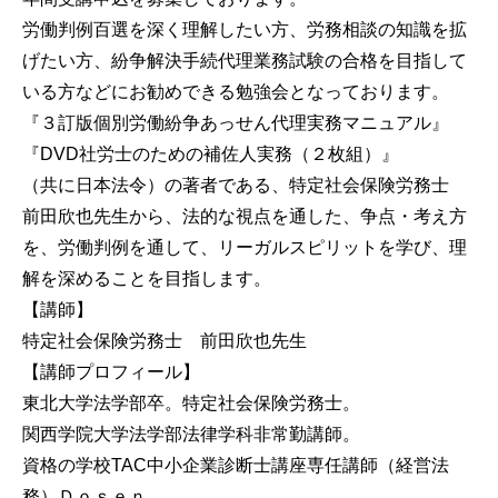
労働判例百選を深く理解したい方、労務相談の知識を拡
げたい方、紛争解決手続代理業務試験の合格を目指して
いる方などにお勧めできる勉強会となっております。
『３訂版個別労働紛争あっせん代理実務マニュアル』
『DVD社労士のための補佐人実務（２枚組）』
（共に日本法令）の著者である、特定社会保険労務士
前田欣也先生から、法的な視点を通した、争点・考え方
を、労働判例を通して、リーガルスピリットを学び、理
解を深めることを目指します。
【講師】
特定社会保険労務士 前田欣也先生
【講師プロフィール】
東北大学法学部卒。特定社会保険労務士。
関西学院大学法学部法律学科非常勤講師。
資格の学校TAC中小企業診断士講座専任講師（経営法
務）Ｄｏｓｅｎ