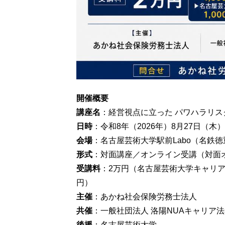
開催概要
講座名
：経営視点に立った パワハラリス
日時
：令和8年（2026年）8月27日（木
会場
：名古屋芸術大学駅前Labo（名鉄
形式
：対面講座／オンライン受講（対面オ
受講料
：2万円（名古屋芸術大学キャリアパ
円）
主催
：あかね社会保険労務士法人
共催
：一般社団法人 洛陽NUAキャリア
後援
：名古屋芸術大学