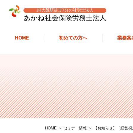
JR大阪駅徒歩7分の社労士法人
あかね社会保険労務士
法人
HOME
初めての方へ
業務案
HOME
セミナー情報
【お知らせ】「経営視