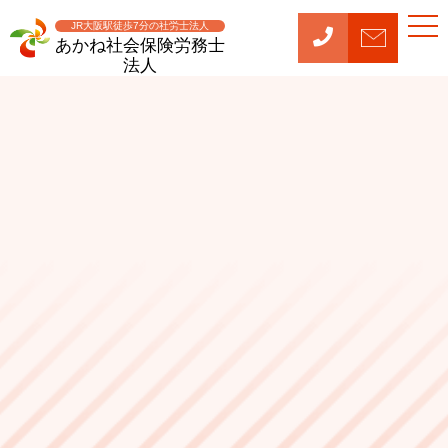
t
JR大阪駅徒歩7分の社労士法人
o
あかね社会保険労務士
g
法人
g
l
e
n
a
v
i
g
a
t
i
o
n